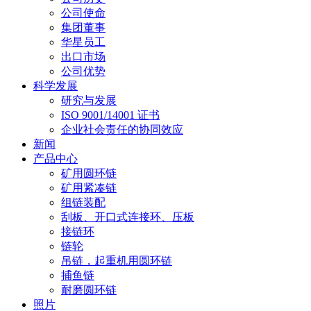
公司使命
集团董事
华星员工
出口市场
公司优势
科学发展
研究与发展
ISO 9001/14001 证书
企业社会责任的协同效应
新闻
产品中心
矿用圆环链
矿用紧凑链
组链装配
刮板、开口式连接环、压板
接链环
链轮
吊链，起重机用圆环链
捕鱼链
耐磨圆环链
照片