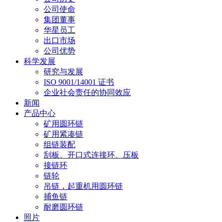
公司使命
集团董事
华星员工
出口市场
公司优势
科学发展
研究与发展
ISO 9001/14001 证书
企业社会责任的协同效应
新闻
产品中心
矿用圆环链
矿用紧凑链
组链装配
刮板、开口式连接环、压板
接链环
链轮
吊链，起重机用圆环链
捕鱼链
耐磨圆环链
照片