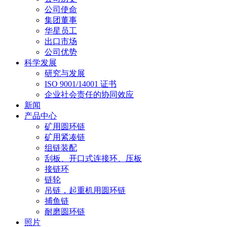
公司使命
集团董事
华星员工
出口市场
公司优势
科学发展
研究与发展
ISO 9001/14001 证书
企业社会责任的协同效应
新闻
产品中心
矿用圆环链
矿用紧凑链
组链装配
刮板、开口式连接环、压板
接链环
链轮
吊链，起重机用圆环链
捕鱼链
耐磨圆环链
照片