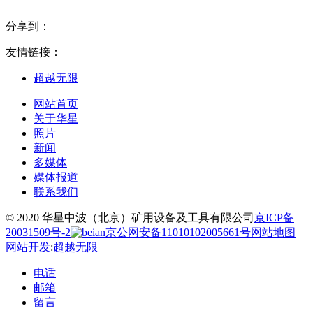
分享到：
友情链接：
超越无限
网站首页
关于华星
照片
新闻
多媒体
媒体报道
联系我们
© 2020 华星中波（北京）矿用设备及工具有限公司
京ICP备
20031509号-2
京公网安备11010102005661号
网站地图
网站开发
:
超越无限
电话
邮箱
留言