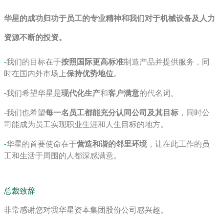
华星的成功归功于员工的专业精神和我们对于机械设备及人力
资源不断的投资。
-
我们的目标在于
按照国际更高标准
制造产品并提供服务，同
时在国内外市场上
保持优势地位
。
-
我们希望华星是
现代化生产
和
客户满意
的代名词。
-
我们也希望
每一名员工都能充分认同公司及其目标
，同时公
司能成为员工实现职业生涯和人生目标的地方。
-
华星的首要使命在于
营造和谐的邻里环境
，让在此工作的员
工和生活于周围的人都深感满意。
总裁致辞
非常感谢您对我华星资本集团股份公司感兴趣。