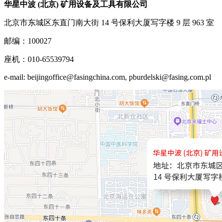
华星中波 (北京) 矿用设备及工具有限公司
北京市东城区东直门南大街 14 号保利大厦写字楼 9 层 963 室
邮编：100027
座机：010-65539794
e-mail: beijingoffice@fasingchina.com, pburdelski@fasing.com.pl