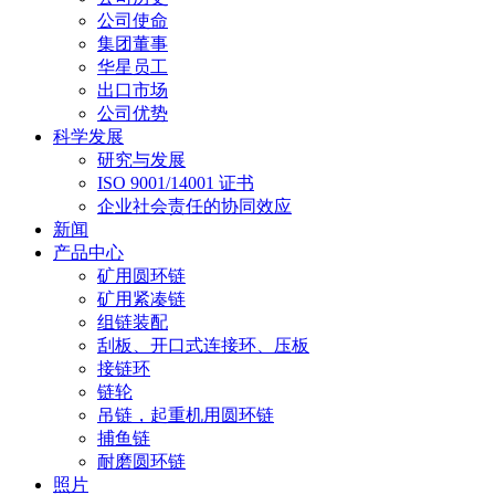
公司使命
集团董事
华星员工
出口市场
公司优势
科学发展
研究与发展
ISO 9001/14001 证书
企业社会责任的协同效应
新闻
产品中心
矿用圆环链
矿用紧凑链
组链装配
刮板、开口式连接环、压板
接链环
链轮
吊链，起重机用圆环链
捕鱼链
耐磨圆环链
照片